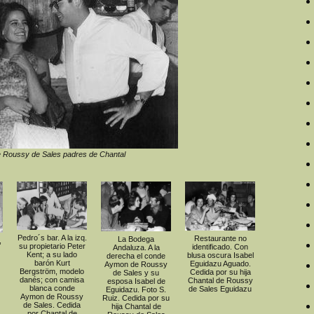
de Roussy de Sales padres de Chantal
Pedro´s bar. A la izq.
Restaurante no
La Bodega
,
su propietario Peter
identificado. Con
Andaluza. A la
Kent; a su lado
blusa oscura Isabel
derecha el conde
barón Kurt
Eguidazu Aguado.
Aymon de Roussy
Bergström, modelo
Cedida por su hija
de Sales y su
danés; con camisa
Chantal de Roussy
esposa Isabel de
blanca conde
de Sales Eguidazu
Eguidazu. Foto S.
Aymon de Roussy
Ruiz. Cedida por su
de Sales. Cedida
hija Chantal de
por Chantal de