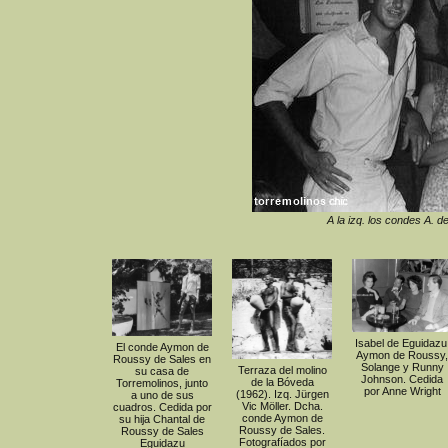
A la izq. los condes A. 
Isabel de Eguidazu
El conde Aymon de
Aymon de Roussy,
Roussy de Sales en
Solange y Runny
Terraza del molino
su casa de
Johnson. Cedida
de la Bóveda
Torremolinos, junto
por Anne Wright
(1962). Izq. Jürgen
a uno de sus
Vic Möller. Dcha.
cuadros. Cedida por
conde Aymon de
su hija Chantal de
Roussy de Sales.
Roussy de Sales
Fotografíados por
Eguidazu