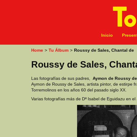
k
i
p
t
o
m
Inicio
Presen
a
i
Home
>
Tu Álbum
>
Roussy de Sales, Chantal de
n
c
Roussy de Sales, Chant
o
n
t
Las fotografías de sus padres,
Aymon de Roussy de
e
Aymon de Roussy de Sales, artista pintor, de estirpe 
n
Torremolinos en los años 60 del pasado siglo XX.
t
Varias fotografías más de Dª Isabel de Eguidazu en e