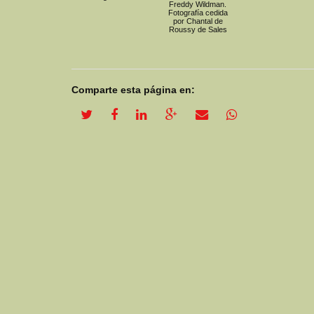
Freddy Wildman.
Fotografía cedida
por Chantal de
Roussy de Sales
Comparte esta página en:
twitter share
facebook share
linkedin share
google plus share
email share
whatsapp shar