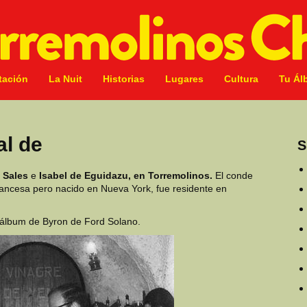
tación
La Nuit
Historias
Lugares
Cultura
Tu Ál
al de
S
 Sales
e
Isabel de Eguidazu, en Torremolinos.
El conde
francesa pero nacido en Nueva York, fue residente en
l álbum de Byron de Ford Solano.