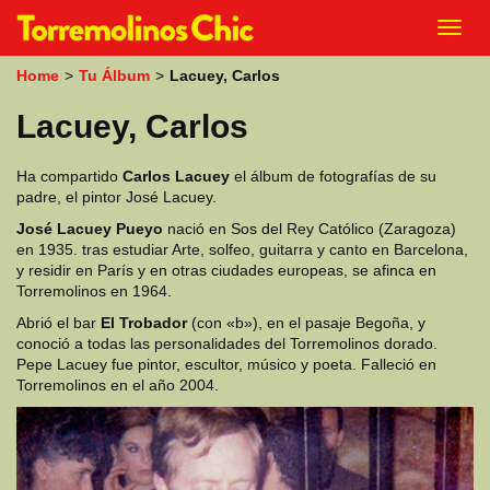
k
Toggl
i
navig
p
Home
>
Tu Álbum
>
Lacuey, Carlos
t
o
Lacuey, Carlos
m
a
i
Ha compartido
Carlos Lacuey
el álbum de fotografías de su
n
padre, el pintor José Lacuey.
c
o
José Lacuey Pueyo
nació en Sos del Rey Católico (Zaragoza)
n
en 1935. tras estudiar Arte, solfeo, guitarra y canto en Barcelona,
t
y residir en París y en otras ciudades europeas, se afinca en
e
Torremolinos en 1964.
n
Abrió el bar
El Trobador
(con «b»), en el pasaje Begoña, y
t
conoció a todas las personalidades del Torremolinos dorado.
Pepe Lacuey fue pintor, escultor, músico y poeta. Falleció en
Torremolinos en el año 2004.