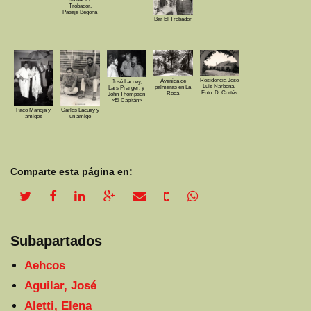
Trobador.
Pasaje Begoña
Bar El Trobador
Residencia José
Avenida de
José Lacuey,
Luis Narbona.
palmeras en La
Lars Pranger, y
Foto: D. Cortés
Roca
John Thompson
«El Capitán»
Paco Manoja y
Carlos Lacuey y
amigos
un amigo
Comparte esta página en:
twitter share
facebook share
linkedin share
google plus share
email share
sms share
whatsapp share
Subapartados
Aehcos
Aguilar, José
Aletti, Elena