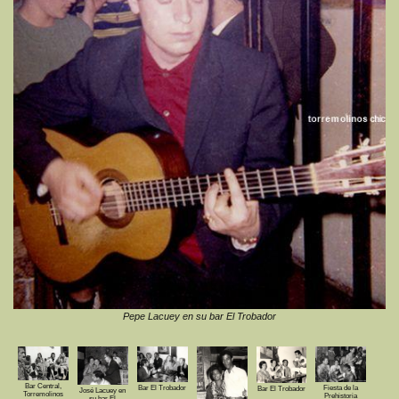
Pepe Lacuey en su bar El Trobador
Bar Central,
Bar El Trobador
Fiesta de la
Bar El Trobador
José Lacuey en
Torremolinos
Prehistoria
su bar El