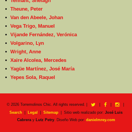
Tennant, Shelagh
Theune, Peter
Van den Abeele, Johan
Vega Trigo, Manuel
Vijande Fernández, Verónica
Volgarino, Lyn
Wright, Anne
Xaire Alcolea, Mercedes
Yagüe Martínez, José María
Yepes Sola, Raquel
twitter
facebook
instag
© 2026
Torremolinos Chic
. All rights reserved. |
|
|
|
Search
|
Legal
|
Sitemap
|
Sitio web realizado por:
José Luis
Cabrera
y
Lutz Petry
. Diseño Web por:
danielmrey.com