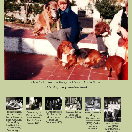
Gino Felleman con Boogie, el boxer de Pía Beck.
Urb. Solymar (Benalmádena)
The Blue Note,
Cumpleaños de
En casa de Pía
Gino, Marga y
Ernst, Vicente y
el piano como
Pía Beck (a la
Beck, Los
Pía, en su chalé
Marga
barra. De izq. a
dcha.), en su
Geranios (1966)
Los Geranios,
Samsonovski.
dcha: Arin, Lucy,
chalé Los
Benalmádena
Bar Blue Note
Suze, Marga,
Geranios (1966)
Costa (1966)
(1967). Cedida
Bar The Blue
Pía Beck, Gino,
por Gino
Note (1968).
Glenn, Irene,
Felleman
Marga, Peter y
Vivian, Ingrid.
Suze. Cedida