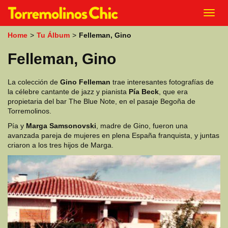
k
Toggl
i
navig
p
Home
>
Tu Álbum
>
Felleman, Gino
t
o
Felleman, Gino
m
a
i
La colección de
Gino Felleman
trae interesantes fotografías de
n
la célebre cantante de jazz y pianista
Pía Beck
, que era
c
propietaria del bar The Blue Note, en el pasaje Begoña de
o
Torremolinos.
n
t
Pía y
Marga Samsonovski
, madre de Gino, fueron una
e
avanzada pareja de mujeres en plena España franquista, y juntas
n
criaron a los tres hijos de Marga.
t