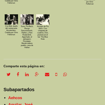
Cedida por Gino
por Gino
Felleman
Felleman
Con Bob, dueño
Amigos de Pía
Suze, Pía Beck,
del restaurante
Beck. Con
Marga
Amsterdam.
chaqueta de
Samsonowski,
Cedida por Gino
cuadros, Don,
Hellen, y Nen
Felleman
pianista en el
Roeterdink.
bar The Blue
Agachado, el
Note
peluquero
Giuseppe.
Benalmadena
pueblo, casa de
Hellen
Comparte esta página en:
twitter share
facebook share
linkedin share
google plus share
email share
sms share
whatsapp share
Subapartados
Aehcos
Aguilar, José