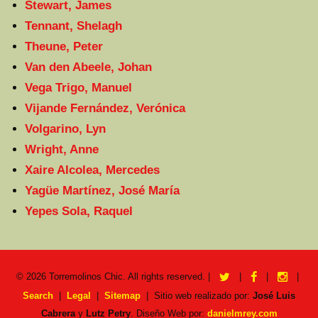
Stewart, James
Tennant, Shelagh
Theune, Peter
Van den Abeele, Johan
Vega Trigo, Manuel
Vijande Fernández, Verónica
Volgarino, Lyn
Wright, Anne
Xaire Alcolea, Mercedes
Yagüe Martínez, José María
Yepes Sola, Raquel
twitter
facebook
instag
© 2026
Torremolinos Chic
. All rights reserved. |
|
|
|
Search
|
Legal
|
Sitemap
|
Sitio web realizado por:
José Luis
Cabrera
y
Lutz Petry
. Diseño Web por:
danielmrey.com