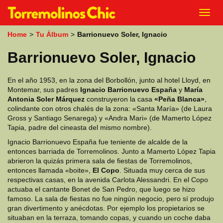
k
Toggl
i
navig
p
Home
>
Tu Álbum
>
Barrionuevo Soler, Ignacio
t
o
Barrionuevo Soler, Ignacio
m
a
i
En el año 1953, en la zona del Borbollón, junto al hotel Lloyd, en
n
Montemar, sus padres
Ignacio Barrionuevo España
y
María
c
Antonia Soler Márquez
construyeron la casa
«Peña Blanca»
,
o
colindante con otros chalés de la zona: «Santa María» (de Laura
n
Gross y Santiago Senarega) y «Andra Mari» (de Mamerto López
t
Tapia, padre del cineasta del mismo nombre).
e
n
Ignacio Barrionuevo España fue teniente de alcalde de la
t
entonces barriada de Torremolinos. Junto a Mamerto López Tapia
abrieron la quizás primera sala de fiestas de Torremolinos,
entonces llamada «boite»,
El Copo
. Situada muy cerca de sus
respectivas casas, en la avenida Carlota Alessandri. En el Copo
actuaba el cantante Bonet de San Pedro, que luego se hizo
famoso. La sala de fiestas no fue ningún negocio, pero sí produjo
gran divertimento y anécdotas. Por ejemplo los propietarios se
situaban en la terraza, tomando copas, y cuando un coche daba