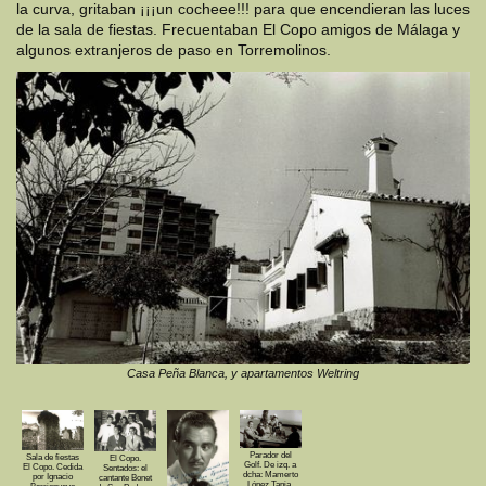
la curva, gritaban ¡¡¡un cocheee!!! para que encendieran las luces
de la sala de fiestas. Frecuentaban El Copo amigos de Málaga y
algunos extranjeros de paso en Torremolinos.
Casa Peña Blanca, y apartamentos Weltring
Parador del
Sala de fiestas
El Copo.
Golf. De izq. a
El Copo. Cedida
Sentados: el
dcha: Mamerto
por Ignacio
cantante Bonet
López Tapia,
Barrionuevo