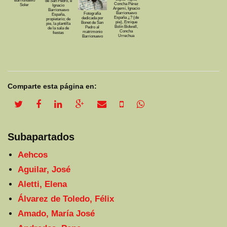
de San Pedro, e
Concha Pérez
Soler
Ignacio
Argemí, Ignacio
Barrionuevo
Barrionuevo
Fotografía
España,
España ¿? (de
dedicada por
propietario; de
pie), Enrique
Bonet de San
pie, la plantilla
Bolín Bidwell,
Pedro al
de la sala de
Concha
matrimonio
fiestas
Urrechua
Barrionuevo
Comparte esta página en:
twitter share
facebook share
linkedin share
google plus share
email share
sms share
whatsapp share
Subapartados
Aehcos
Aguilar, José
Aletti, Elena
Álvarez de Toledo, Félix
Amado, María José