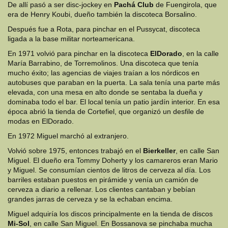
De allí pasó a ser disc-jockey en
Pachá Club
de Fuengirola, que
era de Henry Koubi, dueño también la discoteca Borsalino.
Después fue a Rota, para pinchar en el Pussycat, discoteca
ligada a la base militar norteamericana.
En 1971 volvió para pinchar en la discoteca
ElDorado
, en la calle
María Barrabino, de Torremolinos. Una discoteca que tenía
mucho éxito; las agencias de viajes traían a los nórdicos en
autobuses que paraban en la puerta. La sala tenía una parte más
elevada, con una mesa en alto donde se sentaba la dueña y
dominaba todo el bar. El local tenía un patio jardín interior. En esa
época abrió la tienda de Cortefiel, que organizó un desfile de
modas en ElDorado.
En 1972 Miguel marchó al extranjero.
Volvió sobre 1975, entonces trabajó en el
Bierkeller
, en calle San
Miguel. El dueño era Tommy Doherty y los camareros eran Mario
y Miguel. Se consumían cientos de litros de cerveza al día. Los
barriles estaban puestos en pirámide y venía un camión de
cerveza a diario a rellenar. Los clientes cantaban y bebían
grandes jarras de cerveza y se la echaban encima.
Miguel adquiría los discos principalmente en la tienda de discos
Mi-Sol
, en calle San Miguel. En Bossanova se pinchaba mucha