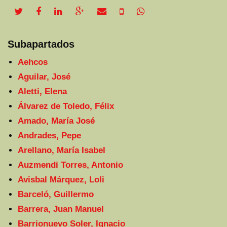
twitter share
facebook share
linkedin share
google plus share
email share
sms share
whatsapp share
Subapartados
Aehcos
Aguilar, José
Aletti, Elena
Álvarez de Toledo, Félix
Amado, María José
Andrades, Pepe
Arellano, María Isabel
Auzmendi Torres, Antonio
Avisbal Márquez, Loli
Barceló, Guillermo
Barrera, Juan Manuel
Barrionuevo Soler, Ignacio