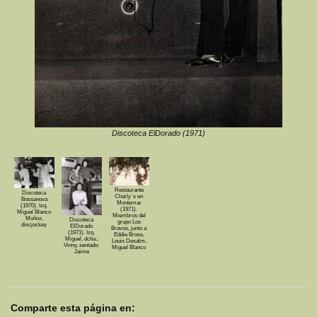
Discoteca ElDorado (1971)
Restaurante
Discoteca
Charly´s en
Bossanova
Montemar
(1970). Izq.
(1971).
Miguel Blanco
Miembros del
Muñoz,
Discoteca
grupo Los
discjockey
ElDorado
Bravos, junto a
(1971). Izq.
Eddie Bross,
Miguel, dcha.:
Louis Desalm,
Vinny, sentado:
Miguel Blanco
Jaime
Comparte esta página en: