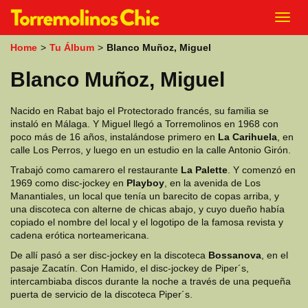
k
Toggl
i
navig
p
Home
>
Tu Álbum
>
Blanco Muñoz, Miguel
t
o
Blanco Muñoz, Miguel
m
a
i
Nacido en Rabat bajo el Protectorado francés, su familia se
n
instaló en Málaga. Y Miguel llegó a Torremolinos en 1968 con
c
poco más de 16 años, instalándose primero en
La Carihuela
, en
o
calle Los Perros, y luego en un estudio en la calle Antonio Girón.
n
t
Trabajó como camarero el restaurante
La Palette
. Y comenzó en
e
1969 como disc-jockey en
Playboy
, en la avenida de Los
n
Manantiales, un local que tenía un barecito de copas arriba, y
t
una discoteca con alterne de chicas abajo, y cuyo dueño había
copiado el nombre del local y el logotipo de la famosa revista y
cadena erótica norteamericana.
De allí pasó a ser disc-jockey en la discoteca
Bossanova
, en el
pasaje Zacatín. Con Hamido, el disc-jockey de Piper´s,
intercambiaba discos durante la noche a través de una pequeña
puerta de servicio de la discoteca Piper´s.