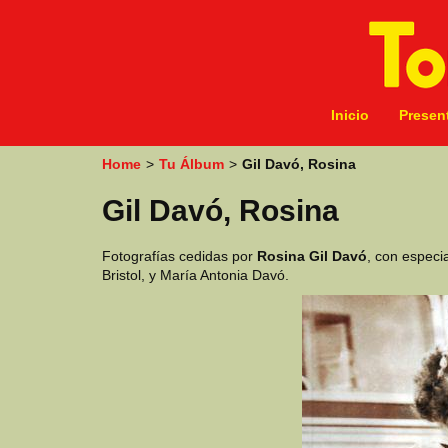
k
i
p
t
o
m
Inicio
Presen
a
i
Home
>
Tu Álbum
>
Gil Davó, Rosina
n
c
Gil Davó, Rosina
o
n
t
Fotografías cedidas por
Rosina Gil Davó
, con especi
e
Bristol, y María Antonia Davó.
n
t