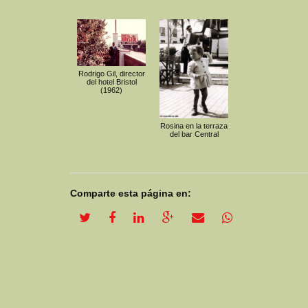
Rodrigo Gil, director
del hotel Bristol
(1962)
Rosina en la terraza
del bar Central
Comparte esta página en:
twitter share
facebook share
linkedin share
google plus share
email share
whatsapp shar