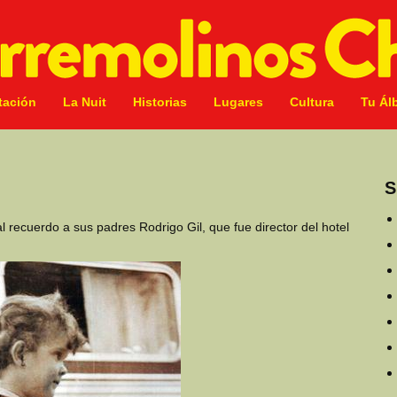
tación
La Nuit
Historias
Lugares
Cultura
Tu Ál
S
al recuerdo a sus padres Rodrigo Gil, que fue director del hotel