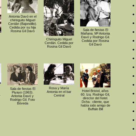
Antonia Davó en el
chiringuito Miguel
Cerdán (Bajondillo).
Cedida por su hija
Sala de fiestas El
Rosina Gil Davó
Mañana. Mª Antonia
Davó y Rodrigo Gil.
Chiringuito Miguel
Cedida por Rosina
Cerdán. Cedida por
Gil Davó
Rosina Gil Davó
Rosa y María
Sala de fiestas El
Hotel Bristol, años
Antonia en el bar
Piyayo (1963).
.
60. Izq. Rodrigo Gil,
Central
Antonia Davó y
director del hotel.
Rodrigo Gil. Foto
Dcha.: cliente, que
Bóveda
había sido amigo de
Buffalo Bill