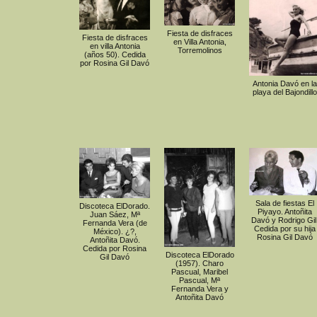
Fiesta de disfraces
Fiesta de disfraces
en Villa Antonia,
en villa Antonia
Torremolinos
(años 50). Cedida
por Rosina Gil Davó
Antonia Davó en la
playa del Bajondillo
Sala de fiestas El
Discoteca ElDorado.
Piyayo. Antoñita
Juan Sáez, Mª
Davó y Rodrigo Gil
Fernanda Vera (de
Cedida por su hija
México). ¿?,
Rosina Gil Davó
Antoñita Davó.
Cedida por Rosina
Discoteca ElDorado
Gil Davó
(1957). Charo
Pascual, Maribel
Pascual, Mª
Fernanda Vera y
Antoñita Davó