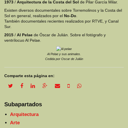
1973
/
Arquitectura de la Costa del Sol
de Pilar García Milar.
Existen diversos documentales sobre Torremolinos y la Costa del
Sol en general, realizados por el
No-Do
.
También documentales recientes realizados por RTVE, y Canal
Sur.
2015
/
Al Pelae
de Óscar de Julián. Sobre el fotógrafo y
ventrílocuo Al Pelae.
Al Pelae y sus animales.
Cedida por Oscar de Julián
Comparte esta página en:
twitter share
facebook share
linkedin share
google plus share
email share
sms share
whatsapp share
Subapartados
Arquitectura
Arte