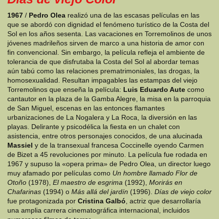
1967
/
Pedro Olea
realizó una de las escasas películas en las
que se abordó con dignidad el fenómeno turístico de la Costa del
Sol en los años sesenta. Las vacaciones en Torremolinos de unos
jóvenes madrileños sirven de marco a una historia de amor con
fin convencional. Sin embargo, la película refleja el ambiente de
tolerancia de que disfrutaba la Costa del Sol al abordar temas
aún tabú como las relaciones prematrimoniales, las drogas, la
homosexualidad. Resultan impagables las estampas del viejo
Torremolinos que enseña la película:
Luis Eduardo Aute
como
cantautor en la plaza de la Gamba Alegre, la misa en la parroquia
de San Miguel, escenas en las entonces flamantes
urbanizaciones de La Nogalera y La Roca, la diversión en las
playas. Delirante y psicodélica la fiesta en un chalet con
asistencia, entre otros personajes conocidos, de una alucinada
Massiel
y de la transexual francesa Coccinelle oyendo Carmen
de Bizet a 45 revoluciones por minuto. La película fue rodada en
1967 y supuso la «opera prima» de Pedro Olea, un director luego
muy afamado por películas como
Un hombre llamado Flor de
Otoño
(1978),
El maestro de esgrima
(1992),
Morirás en
Chafarinas
(1994) o
Más allá del jardín
(1996).
Días de viejo color
fue protagonizada por
Cristina Galbó
, actriz que desarrollaría
una amplia carrera cinematográfica internacional, incluidos