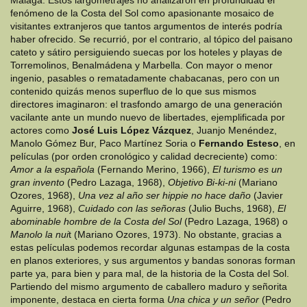
Málaga. Estos largometrajes no analizaron en profundidad el
fenómeno de la Costa del Sol como apasionante mosaico de
visitantes extranjeros que tantos argumentos de interés podría
haber ofrecido. Se recurrió, por el contrario, al tópico del paisano
cateto y sátiro persiguiendo suecas por los hoteles y playas de
Torremolinos, Benalmádena y Marbella. Con mayor o menor
ingenio, pasables o rematadamente chabacanas, pero con un
contenido quizás menos superfluo de lo que sus mismos
directores imaginaron: el trasfondo amargo de una generación
vacilante ante un mundo nuevo de libertades, ejemplificada por
actores como
José Luis López Vázquez
, Juanjo Menéndez,
Manolo Gómez Bur, Paco Martínez Soria o
Fernando Esteso
, en
películas (por orden cronológico y calidad decreciente) como:
Amor a la española
(Fernando Merino, 1966),
El turismo es un
gran invento
(Pedro Lazaga, 1968),
Objetivo Bi-ki-ni
(Mariano
Ozores, 1968),
Una vez al año ser hippie no hace daño
(Javier
Aguirre, 1968),
Cuidado con las señoras
(Julio Buchs, 1968),
El
abominable hombre de la Costa del Sol
(Pedro Lazaga, 1968) o
Manolo la nui
t (Mariano Ozores, 1973). No obstante, gracias a
estas películas podemos recordar algunas estampas de la costa
en planos exteriores, y sus argumentos y bandas sonoras forman
parte ya, para bien y para mal, de la historia de la Costa del Sol.
Partiendo del mismo argumento de caballero maduro y señorita
imponente, destaca en cierta forma
Una chica y un señor
(Pedro