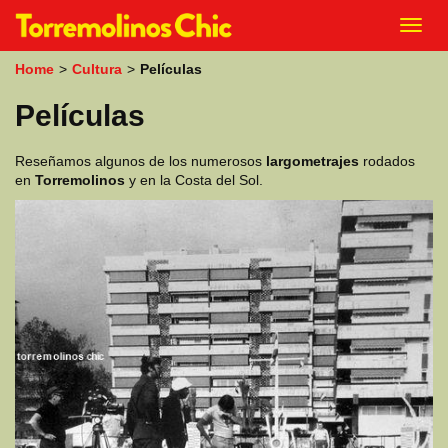
k
Toggl
i
navig
p
Home
>
Cultura
>
Películas
t
o
Películas
m
a
i
Reseñamos algunos de los numerosos
largometrajes
rodados
n
en
Torremolinos
y en la Costa del Sol.
c
o
n
t
e
n
t