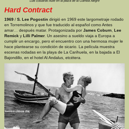
Luis Eduardo Aute en la plaza de la Gamba Alegre
Hard Contract
1969
/
S. Lee Pogostin
dirigió en 1969 este largometraje rodado
en Torremolinos y que fue traducido al español como Antes
amar… después matar. Protagonizada por
James Coburn
,
Lee
Remick
y
Lilli Palmer
. Un asesino a sueldo viaja a Europa a
cumplir un encargo, pero el encuentro con una hermosa mujer le
hace plantearse su condición de sicario. La película muestra
escenas rodadas en la playa de La Carihuela, en la bajada a El
Bajondillo, en el hotel Al Andalus, etcétera.