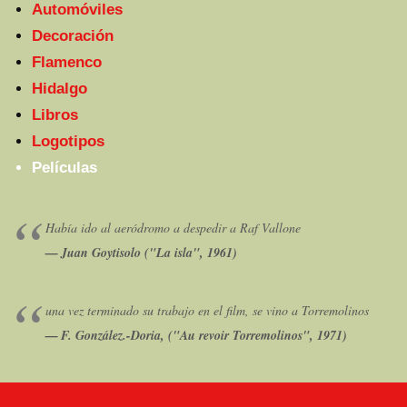
Automóviles
Decoración
Flamenco
Hidalgo
Libros
Logotipos
Películas
Había ido al aeródromo a despedir a Raf Vallone
Juan Goytisolo ("La isla", 1961)
una vez terminado su trabajo en el film, se vino a Torremolinos
F. González.-Doria, ("Au revoir Torremolinos", 1971)
twitter
facebook
instag