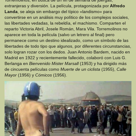
Torremolinos, en busca de un fin de semana de juergas,
extranjeras y diversión. La película, protagonizada por
Alfredo
Landa
, se aleja sin embargo del típico «landismo» para
convertirse en un análisis muy político de los complejos sociales,
las libertades vedadas, la rebeldía, el machismo. Comparten el
reparto Victoria Abril, Josele Román, Mara Vila. Torremolinos no
aparece en toda la película (salvo un letrero al final) pero
permanece como un destino idealizado, como un símbolo de las
libertades de todo tipo que algunos, por diferentes circunstancias,
solo logran rozar con los dedos. Juan Antonio Bardem, nacido en
Madrid en 1922 y recientemente fallecido, colaboró con Luis G.
Berlanga en
Bienvenido Mister Marsall
(1953) y ha dirigido más
de cincuenta películas como
Muerte de un ciclista
(1955),
Calle
Mayor
(1956) y
Cómicos
(1956).