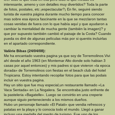
interesante, ameno y con detalles muy divertidos? Toda la parte
de fotos, postales, etc ¡espectacular?¡ En fin, seguiré siendo
turista de vuestra página durante mucho tiempo para conocer
mas sobre esa época fascinante en la que se mezclaron tantas
cosas venidas de fuera con lo que había aquí y que ayudaron a
cambiar la mentalidad de mucha gente (también la imagen)? y
que por supuesto también cambió el paisaje de la Costa? Cuando
pueda os diré de algunas películas más por si queréis incluirlas
en el apartado correspondiente.
Valèrie Bibas (24/04/08):
Me ha encantado vuestra pagina ya que soy de Torremolinos.Vivi
ahí desde el año 1963 (en Montemar Alto donde solo habian 3
casas por aquel entonces) y mis padres si que vivieron «la epoca
dorada» de Torremolinos con fiestas en el beach club del hotel
Tropicana. Estoy intentando recopilar fotos para que las podais
incluir en vuestra pagina.
Hay un sitio que fue muy especial,un restaurante llamado «La
Vaca Sentada» en La Nogalera. Se encontraba justo enfrente de
la pasteleria «Bagatelle». Luego se convirtio en una creperie
aunque siguio perteneciendo a los mismos dueños.
Hubo un personaje llamado «El Patati» que vendia refrescos y
patatas en la playa y lo conocia todo el mundo. Llegó a ganar
incluso una medalla del merito de turismo. Fue uno de los