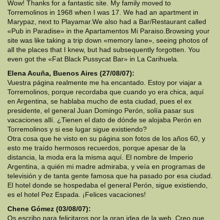
Wow! Thanks for a fantastic site. My family moved to
Torremolinos in 1968 when I was 17. We had an apartment in
Marypaz, next to Playamar.We also had a Bar/Restaurant called
«Pub in Paradise» in the Apartamentos Mi Paraiso.Browsing your
site was like taking a trip down «memory lane», seeing photos of
all the places that I knew, but had subsequently forgotten. You
even got the «Fat Black Pussycat Bar» in La Carihuela.
Elena Acuña, Buenos Aires (27/08/07):
Vuestra página realmente me ha encantado. Estoy por viajar a
Torremolinos, porque recordaba que cuando yo era chica, aquí
en Argentina, se hablaba mucho de esta ciudad, pues el ex
presidente, el general Juan Domingo Perón, solía pasar sus
vacaciones allí. ¿Tienen el dato de dónde se alojaba Perón en
Torremolinos y si ese lugar sigue existiendo?
Otra cosa que he visto en su página son fotos de los años 60, y
esto me traído hermosos recuerdos, porque apesar de la
distancia, la moda era la misma aquí. El nombre de Imperio
Argentina, a quién mi madre admiraba, y veía en programas de
televisión y de tanta gente famosa que ha pasado por esa ciudad.
El hotel donde se hospedaba el general Perón, sigue existiendo,
es el hotel Pez Espada. ¡Felices vacaciones!
Chene Gómez (03/08/07):
Os escribo para felicitaros por la gran idea de la web. Creo que