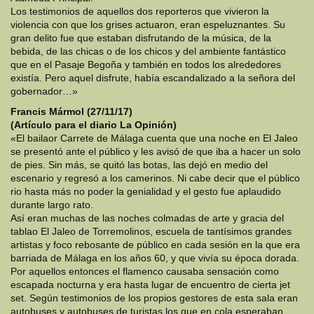
Los testimonios de aquellos dos reporteros que vivieron la
violencia con que los grises actuaron, eran espeluznantes. Su
gran delito fue que estaban disfrutando de la música, de la
bebida, de las chicas o de los chicos y del ambiente fantástico
que en el Pasaje Begoña y también en todos los alrededores
existía. Pero aquel disfrute, había escandalizado a la señora del
gobernador…»
Francis Mármol (27/11/17)
(Artículo para el diario La Opinión)
«El bailaor Carrete de Málaga cuenta que una noche en El Jaleo
se presentó ante el público y les avisó de que iba a hacer un solo
de pies. Sin más, se quitó las botas, las dejó en medio del
escenario y regresó a los camerinos. Ni cabe decir que el público
rio hasta más no poder la genialidad y el gesto fue aplaudido
durante largo rato.
Así eran muchas de las noches colmadas de arte y gracia del
tablao El Jaleo de Torremolinos, escuela de tantísimos grandes
artistas y foco rebosante de público en cada sesión en la que era
barriada de Málaga en los años 60, y que vivía su época dorada.
Por aquellos entonces el flamenco causaba sensación como
escapada nocturna y era hasta lugar de encuentro de cierta jet
set. Según testimonios de los propios gestores de esta sala eran
autobuses y autobuses de turistas los que en cola esperaban