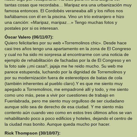
tantas cosas que recordaba… Maripaz era una urbanización muy
famosa entonces. El Cordobés veraneaba allí y los niños nos
bañábamos con él en la piscina. Vino un trío extranjero e hizo
una canción: «Maripaz, maripaz…» Tengo muchas fotos y
postales por si os interesan.
Óscar Valero (06/11/07):
Quiero felicitarles por su web «Torremolinos chic». Desde hace
casi tres años tengo una apartamento en la zona de El Congreso
y cual no ha sido mi sorpresa al encontrarme con una noticia de
ejemplo de rehabilitación de fachadas por la de El Congreso y en
la foto sale ¡¡mi casa!!, jajaja me he reido mucho. Su web me
parece estupenda, luchando por la dignidad de Torremolinos y
por su modernización fuera de estereotipos de batas de cola
(también inherentes al pueblo claro).Y es que me siento muy
apegado a Torremolinos, me empadroné allí y todo, y me siento
como uno más, pese a vivir por cuestiones de trabajo en
Fuenlabrada, pero me siento muy orgulloso de ser ciudadano
aunque sólo sea de derecho de esa ciudad. Y me siento más
contento aún cuando veo como en estos tres últimos años se van
rehabilitando poco a poco edificios y hoteles, dejando el centro de
la ciudad mas bonito. Aunque queda mucho por hacer.
Rick Thompson (30/10/07):