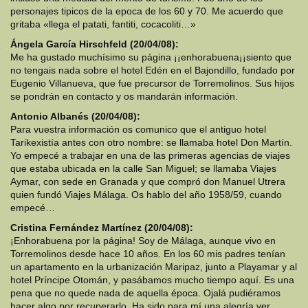
personajes tipicos de la epoca de los 60 y 70. Me acuerdo que
gritaba «llega el patati, fantiti, cocacoliti…»
Ángela García Hirschfeld (20/04/08):
Me ha gustado muchísimo su página ¡¡enhorabuena¡¡siento que
no tengais nada sobre el hotel Edén en el Bajondillo, fundado por
Eugenio Villanueva, que fue precursor de Torremolinos. Sus hijos
se pondrán en contacto y os mandarán información.
Antonio Albanés (20/04/08):
Para vuestra información os comunico que el antiguo hotel
Tarikexistía antes con otro nombre: se llamaba hotel Don Martín.
Yo empecé a trabajar en una de las primeras agencias de viajes
que estaba ubicada en la calle San Miguel; se llamaba Viajes
Aymar, con sede en Granada y que compró don Manuel Utrera
quien fundó Viajes Málaga. Os hablo del año 1958/59, cuando
empecé…
Cristina Fernández Martínez (20/04/08):
¡Enhorabuena por la página! Soy de Málaga, aunque vivo en
Torremolinos desde hace 10 años. En los 60 mis padres tenían
un apartamento en la urbanización Maripaz, junto a Playamar y al
hotel Príncipe Otomán, y pasábamos mucho tiempo aquí. Es una
pena que no quede nada de aquella época. Ojalá pudiéramos
hacer algo por recuperarlo. Ha sido para mí una alegría ver