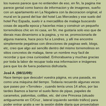
los nuevos parece que no entienden de eso, en fin, la pagina me
parece genial como banco de informacion y de imagenes, sueño
con un apartamento en La Nogalera con la decoracion original, el
mural en la pared del bar del hotel Las Mercedes y ese suelo del
hotel Pez Espada, suelo ir a mercadillos de malaga buscando
cosas de aquella epoca y hacerlas mias y construir un pequeño
torremolinos chic en mi casa, en fin, me gustaria solo eso que de
dierais mas dinamismo a la pagina, y no se, promocionarla de
alguna manera, hace poco fui a Londres, y allí me encontre
simplemente pegatinas con direcciones de paginas web, blogs,
etc, creo que algo así sencillo dentro del mismo torremolinos en
sitios concretos de malaga, tiene un nombre muy facil de
recordar y que crea curiosidad. Enhorabuena y muchas gracias
por toda la labor de recupar toda esa informacion e imágenes
para que los de fuera podamos disfrutarla.
José A. (08/11/09):
Hace tiempo que descubrí vuestra página, es una pasada, es
como una máquina del tiempo. Todavía recuerdo algunas veces
que paseo por «Torroles» , cuando tenía unos 14 años, por las
tardes íbamos a barrer el suelo lleno de pipas, papeles de
caramelos, palomitas, colillas, etc. del cine Princesa (situado
antiguamente en C/Cruz , lateral izquierdo sentido tráfico) para
poder entrar gratis a ver la sesión doble diaria que proyectaban