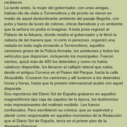
recibieron.
La tarde antes, la mujer del gobernador, con unas amigas,
habían ido de visita a Torremolinos y de pronto se vieron en
medio de aquel deslumbrante ambiente del pasaje Begoña, con
pubs y bares de luces de colores, chicas llamativas y un ambiente
que la señora no podía ni imaginar. A toda prisa regresó al
Palacio de la Aduana, donde residía el gobernador y le llenó la
cabeza de tal manera que, ni corto ni perezoso, organizó una
redada en toda regla enviando a Torremolinos, aquellos
camiones grises de la Policía Armada, los autobuses y todos los
vehículos que disponían, incluyendo los municipales. Fueron
cientos, quizá más de 400 los detenidos y como no había
calabozo disponible, los llevaron al callejón lateral que subía
desde el antiguo Correos en el Paseo del Parque, hacia la calle
Alcazabilla. Cruzaron los camiones y allí tuvieron a los detenidos
horas y horas, hasta que la presión internacional acabó con aquel
disparate.
Dos reporteros del Diario Sol de España grabaron en aquellos
magnetófonos tipo caja de zapatos de la época, los testimonios
más impresionantes del maltrato recibido. Les fueron
confiscados. Pero escribieron su crónica, que yo supervisé y
alenté como responsable en aquellos momentos de la Redacción
que el Diario Sol de España, tenía en el primer piso de la
Alameda Principal.