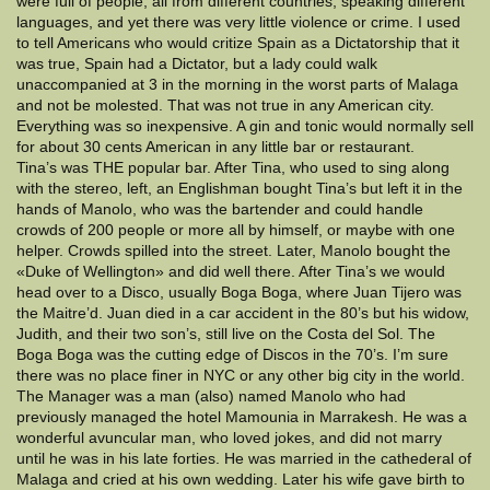
were full of people, all from different countries, speaking different
languages, and yet there was very little violence or crime. I used
to tell Americans who would critize Spain as a Dictatorship that it
was true, Spain had a Dictator, but a lady could walk
unaccompanied at 3 in the morning in the worst parts of Malaga
and not be molested. That was not true in any American city.
Everything was so inexpensive. A gin and tonic would normally sell
for about 30 cents American in any little bar or restaurant.
Tina’s was THE popular bar. After Tina, who used to sing along
with the stereo, left, an Englishman bought Tina’s but left it in the
hands of Manolo, who was the bartender and could handle
crowds of 200 people or more all by himself, or maybe with one
helper. Crowds spilled into the street. Later, Manolo bought the
«Duke of Wellington» and did well there. After Tina’s we would
head over to a Disco, usually Boga Boga, where Juan Tijero was
the Maitre’d. Juan died in a car accident in the 80’s but his widow,
Judith, and their two son’s, still live on the Costa del Sol. The
Boga Boga was the cutting edge of Discos in the 70’s. I’m sure
there was no place finer in NYC or any other big city in the world.
The Manager was a man (also) named Manolo who had
previously managed the hotel Mamounia in Marrakesh. He was a
wonderful avuncular man, who loved jokes, and did not marry
until he was in his late forties. He was married in the cathederal of
Malaga and cried at his own wedding. Later his wife gave birth to