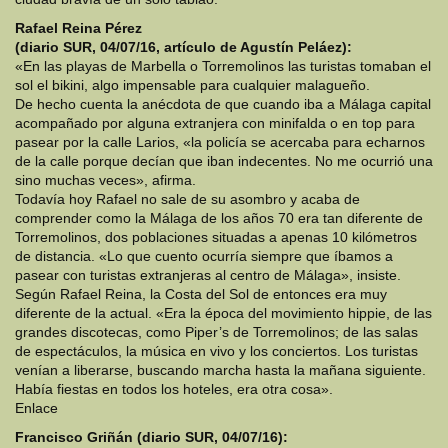
Rafael Reina Pérez
(diario SUR, 04/07/16, artículo de Agustín Peláez):
«En las playas de Marbella o Torremolinos las turistas tomaban el
sol el bikini, algo impensable para cualquier malagueño.
De hecho cuenta la anécdota de que cuando iba a Málaga capital
acompañado por alguna extranjera con minifalda o en top para
pasear por la calle Larios, «la policía se acercaba para echarnos
de la calle porque decían que iban indecentes. No me ocurrió una
sino muchas veces», afirma.
Todavía hoy Rafael no sale de su asombro y acaba de
comprender como la Málaga de los años 70 era tan diferente de
Torremolinos, dos poblaciones situadas a apenas 10 kilómetros
de distancia. «Lo que cuento ocurría siempre que íbamos a
pasear con turistas extranjeras al centro de Málaga», insiste.
Según Rafael Reina, la Costa del Sol de entonces era muy
diferente de la actual. «Era la época del movimiento hippie, de las
grandes discotecas, como Piper’s de Torremolinos; de las salas
de espectáculos, la música en vivo y los conciertos. Los turistas
venían a liberarse, buscando marcha hasta la mañana siguiente.
Había fiestas en todos los hoteles, era otra cosa».
Enlace
Francisco Griñán (diario SUR, 04/07/16):