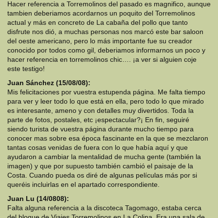
Hacer referencia a Torremolinos del pasado es magnifico, aunque
tambien deberiamos acordarnos un poquito del Torremolinos
actual y más en concreto de La cabaña del pollo que tanto
disfrute nos dió, a muchas personas nos marcó este bar saloon
del oeste americano, pero lo más importante fue su creador
conocido por todos como gil, deberiamos informarnos un poco y
hacer referencia en torremolinos chic…. ¡a ver si alguien coje
este testigo!
Juan Sánchez (15/08/08):
Mis felicitaciones por vuestra estupenda página. Me falta tiempo
para ver y leer todo lo que está en ella, pero todo lo que mirado
es interesante, ameno y con detalles muy divertidos. Toda la
parte de fotos, postales, etc ¡espectacular?¡ En fin, seguiré
siendo turista de vuestra página durante mucho tiempo para
conocer mas sobre esa época fascinante en la que se mezclaron
tantas cosas venidas de fuera con lo que había aquí y que
ayudaron a cambiar la mentalidad de mucha gente (también la
imagen) y que por supuesto también cambió el paisaje de la
Costa. Cuando pueda os diré de algunas películas más por si
queréis incluirlas en el apartado correspondiente.
Juan Lu (14/0808):
Falta alguna referencia a la discoteca Tagomago, estaba cerca
del bloque de Viajes Torremolinos en La Colina. Era una sala de