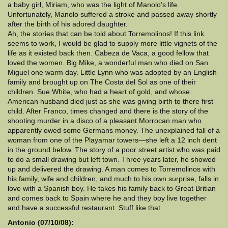
a baby girl, Miriam, who was the light of Manolo’s life.
Unfortunately, Manolo suffered a stroke and passed away shortly
after the birth of his adored daughter.
Ah, the stories that can be told about Torremolinos! If this link
seems to work, I would be glad to supply more little vignets of the
life as it existed back then. Cabeza de Vaca, a good fellow that
loved the women. Big Mike, a wonderful man who died on San
Miguel one warm day. Little Lynn who was adopted by an English
family and brought up on The Costa del Sol as one of their
children. Sue White, who had a heart of gold, and whose
American husband died just as she was giving birth to there first
child. After Franco, times changed and there is the story of the
shooting murder in a disco of a pleasant Morrocan man who
apparently owed some Germans money. The unexplained fall of a
woman from one of the Playamar towers—she left a 12 inch dent
in the ground below. The story of a poor street artist who was paid
to do a small drawing but left town. Three years later, he showed
up and delivered the drawing. A man comes to Torremolinos with
his family, wife and children, and much to his own surprise, falls in
love with a Spanish boy. He takes his family back to Great Britian
and comes back to Spain where he and they boy live together
and have a successful restaurant. Stuff like that.
Antonio (07/10/08):