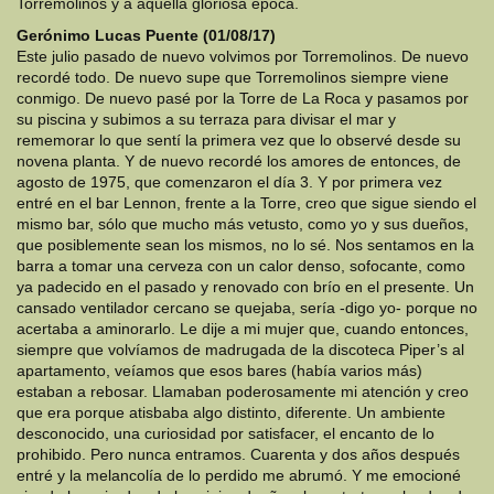
Torremolinos y a aquella gloriosa época.
Gerónimo Lucas Puente (01/08/17)
Este julio pasado de nuevo volvimos por Torremolinos. De nuevo
recordé todo. De nuevo supe que Torremolinos siempre viene
conmigo. De nuevo pasé por la Torre de La Roca y pasamos por
su piscina y subimos a su terraza para divisar el mar y
rememorar lo que sentí la primera vez que lo observé desde su
novena planta. Y de nuevo recordé los amores de entonces, de
agosto de 1975, que comenzaron el día 3. Y por primera vez
entré en el bar Lennon, frente a la Torre, creo que sigue siendo el
mismo bar, sólo que mucho más vetusto, como yo y sus dueños,
que posiblemente sean los mismos, no lo sé. Nos sentamos en la
barra a tomar una cerveza con un calor denso, sofocante, como
ya padecido en el pasado y renovado con brío en el presente. Un
cansado ventilador cercano se quejaba, sería -digo yo- porque no
acertaba a aminorarlo. Le dije a mi mujer que, cuando entonces,
siempre que volvíamos de madrugada de la discoteca Piper’s al
apartamento, veíamos que esos bares (había varios más)
estaban a rebosar. Llamaban poderosamente mi atención y creo
que era porque atisbaba algo distinto, diferente. Un ambiente
desconocido, una curiosidad por satisfacer, el encanto de lo
prohibido. Pero nunca entramos. Cuarenta y dos años después
entré y la melancolía de lo perdido me abrumó. Y me emocioné