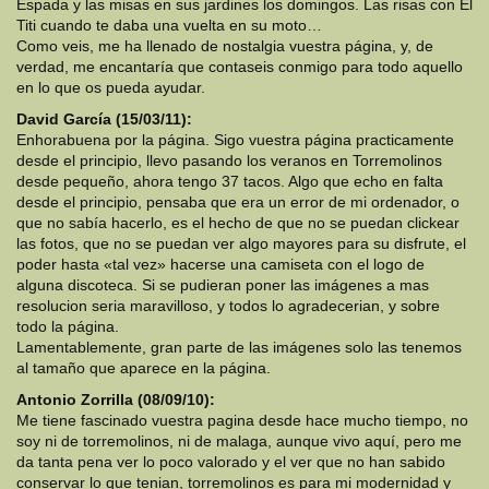
Espada y las misas en sus jardines los domingos. Las risas con El
Titi cuando te daba una vuelta en su moto…
Como veis, me ha llenado de nostalgia vuestra página, y, de
verdad, me encantaría que contaseis conmigo para todo aquello
en lo que os pueda ayudar.
David García (15/03/11):
Enhorabuena por la página. Sigo vuestra página practicamente
desde el principio, llevo pasando los veranos en Torremolinos
desde pequeño, ahora tengo 37 tacos. Algo que echo en falta
desde el principio, pensaba que era un error de mi ordenador, o
que no sabía hacerlo, es el hecho de que no se puedan clickear
las fotos, que no se puedan ver algo mayores para su disfrute, el
poder hasta «tal vez» hacerse una camiseta con el logo de
alguna discoteca. Si se pudieran poner las imágenes a mas
resolucion seria maravilloso, y todos lo agradecerian, y sobre
todo la página.
Lamentablemente, gran parte de las imágenes solo las tenemos
al tamaño que aparece en la página.
Antonio Zorrilla (08/09/10):
Me tiene fascinado vuestra pagina desde hace mucho tiempo, no
soy ni de torremolinos, ni de malaga, aunque vivo aquí, pero me
da tanta pena ver lo poco valorado y el ver que no han sabido
conservar lo que tenian, torremolinos es para mi modernidad y