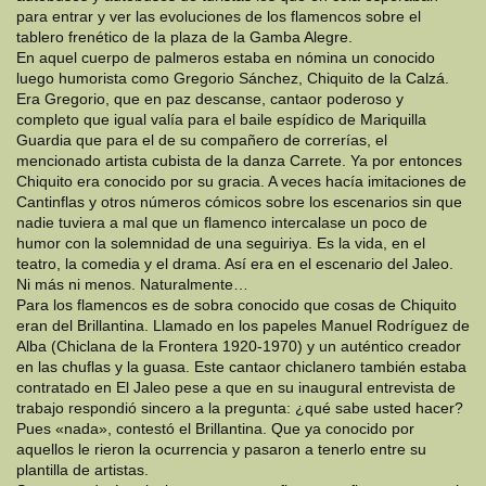
para entrar y ver las evoluciones de los flamencos sobre el
tablero frenético de la plaza de la Gamba Alegre.
En aquel cuerpo de palmeros estaba en nómina un conocido
luego humorista como Gregorio Sánchez, Chiquito de la Calzá.
Era Gregorio, que en paz descanse, cantaor poderoso y
completo que igual valía para el baile espídico de Mariquilla
Guardia que para el de su compañero de correrías, el
mencionado artista cubista de la danza Carrete. Ya por entonces
Chiquito era conocido por su gracia. A veces hacía imitaciones de
Cantinflas y otros números cómicos sobre los escenarios sin que
nadie tuviera a mal que un flamenco intercalase un poco de
humor con la solemnidad de una seguiriya. Es la vida, en el
teatro, la comedia y el drama. Así era en el escenario del Jaleo.
Ni más ni menos. Naturalmente…
Para los flamencos es de sobra conocido que cosas de Chiquito
eran del Brillantina. Llamado en los papeles Manuel Rodríguez de
Alba (Chiclana de la Frontera 1920-1970) y un auténtico creador
en las chuflas y la guasa. Este cantaor chiclanero también estaba
contratado en El Jaleo pese a que en su inaugural entrevista de
trabajo respondió sincero a la pregunta: ¿qué sabe usted hacer?
Pues «nada», contestó el Brillantina. Que ya conocido por
aquellos le rieron la ocurrencia y pasaron a tenerlo entre su
plantilla de artistas.