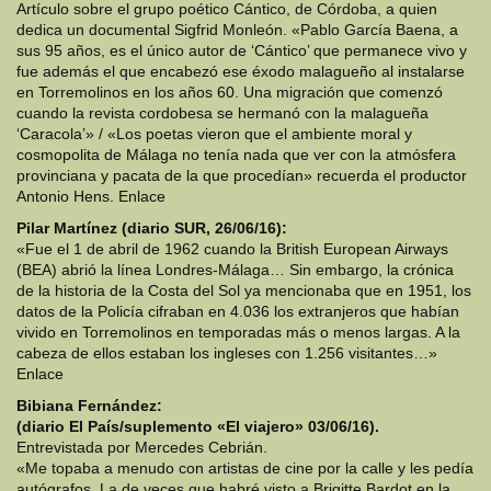
Artículo sobre el grupo poético Cántico, de Córdoba, a quien
dedica un documental Sigfrid Monleón. «Pablo García Baena, a
sus 95 años, es el único autor de ‘Cántico’ que permanece vivo y
fue además el que encabezó ese éxodo malagueño al instalarse
en Torremolinos en los años 60. Una migración que comenzó
cuando la revista cordobesa se hermanó con la malagueña
‘Caracola’» / «Los poetas vieron que el ambiente moral y
cosmopolita de Málaga no tenía nada que ver con la atmósfera
provinciana y pacata de la que procedían» recuerda el productor
Antonio Hens. Enlace
Pilar Martínez (diario SUR, 26/06/16):
«Fue el 1 de abril de 1962 cuando la British European Airways
(BEA) abrió la línea Londres-Málaga… Sin embargo, la crónica
de la historia de la Costa del Sol ya mencionaba que en 1951, los
datos de la Policía cifraban en 4.036 los extranjeros que habían
vivido en Torremolinos en temporadas más o menos largas. A la
cabeza de ellos estaban los ingleses con 1.256 visitantes…»
Enlace
Bibiana Fernández:
(diario El País/suplemento «El viajero» 03/06/16).
Entrevistada por Mercedes Cebrián.
«Me topaba a menudo con artistas de cine por la calle y les pedía
autógrafos. La de veces que habré visto a Brigitte Bardot en la