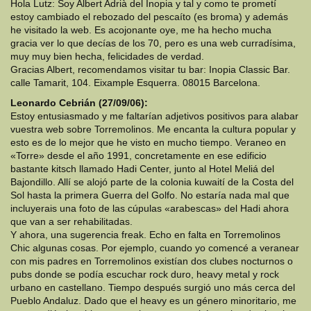
Hola Lutz: Soy Albert Adrià del Inopia y tal y como te prometí
estoy cambiado el rebozado del pescaíto (es broma) y además
he visitado la web. Es acojonante oye, me ha hecho mucha
gracia ver lo que decías de los 70, pero es una web curradísima,
muy muy bien hecha, felicidades de verdad.
Gracias Albert, recomendamos visitar tu bar: Inopia Classic Bar.
calle Tamarit, 104. Eixample Esquerra. 08015 Barcelona.
Leonardo Cebrián (27/09/06):
Estoy entusiasmado y me faltarían adjetivos positivos para alabar
vuestra web sobre Torremolinos. Me encanta la cultura popular y
esto es de lo mejor que he visto en mucho tiempo. Veraneo en
«Torre» desde el año 1991, concretamente en ese edificio
bastante kitsch llamado Hadi Center, junto al Hotel Meliá del
Bajondillo. Allí se alojó parte de la colonia kuwaití de la Costa del
Sol hasta la primera Guerra del Golfo. No estaría nada mal que
incluyerais una foto de las cúpulas «arabescas» del Hadi ahora
que van a ser rehabilitadas.
Y ahora, una sugerencia freak. Echo en falta en Torremolinos
Chic algunas cosas. Por ejemplo, cuando yo comencé a veranear
con mis padres en Torremolinos existían dos clubes nocturnos o
pubs donde se podía escuchar rock duro, heavy metal y rock
urbano en castellano. Tiempo después surgió uno más cerca del
Pueblo Andaluz. Dado que el heavy es un género minoritario, me