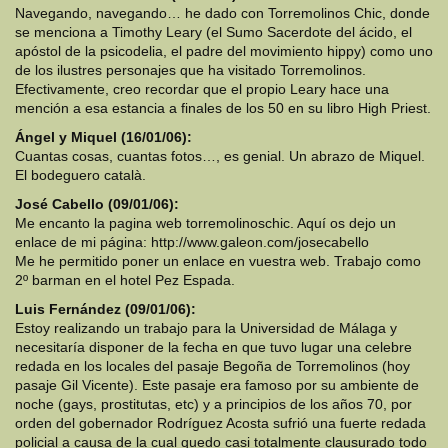
Navegando, navegando… he dado con Torremolinos Chic, donde
se menciona a Timothy Leary (el Sumo Sacerdote del ácido, el
apóstol de la psicodelia, el padre del movimiento hippy) como uno
de los ilustres personajes que ha visitado Torremolinos.
Efectivamente, creo recordar que el propio Leary hace una
mención a esa estancia a finales de los 50 en su libro High Priest.
Ángel y Miquel (16/01/06):
Cuantas cosas, cuantas fotos…, es genial. Un abrazo de Miquel.
El bodeguero català.
José Cabello (09/01/06):
Me encanto la pagina web torremolinoschic. Aquí os dejo un
enlace de mi página: http://www.galeon.com/josecabello
Me he permitido poner un enlace en vuestra web. Trabajo como
2º barman en el hotel Pez Espada.
Luis Fernández (09/01/06):
Estoy realizando un trabajo para la Universidad de Málaga y
necesitaría disponer de la fecha en que tuvo lugar una celebre
redada en los locales del pasaje Begoña de Torremolinos (hoy
pasaje Gil Vicente). Este pasaje era famoso por su ambiente de
noche (gays, prostitutas, etc) y a principios de los años 70, por
orden del gobernador Rodríguez Acosta sufrió una fuerte redada
policial a causa de la cual quedo casi totalmente clausurado todo