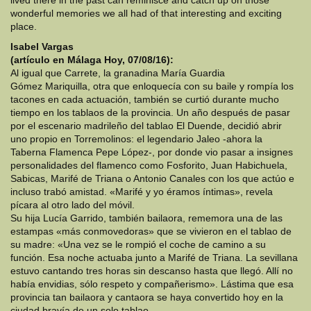
lived there in the past can reminisce and catch up on those
wonderful memories we all had of that interesting and exciting
place.
Isabel Vargas
(artículo en Málaga Hoy, 07/08/16):
Al igual que Carrete, la granadina María Guardia
Gómez Mariquilla, otra que enloquecía con su baile y rompía los
tacones en cada actuación, también se curtió durante mucho
tiempo en los tablaos de la provincia. Un año después de pasar
por el escenario madrileño del tablao El Duende, decidió abrir
uno propio en Torremolinos: el legendario Jaleo -ahora la
Taberna Flamenca Pepe López-, por donde vio pasar a insignes
personalidades del flamenco como Fosforito, Juan Habichuela,
Sabicas, Marifé de Triana o Antonio Canales con los que actúo e
incluso trabó amistad. «Marifé y yo éramos íntimas», revela
pícara al otro lado del móvil.
Su hija Lucía Garrido, también bailaora, rememora una de las
estampas «más conmovedoras» que se vivieron en el tablao de
su madre: «Una vez se le rompió el coche de camino a su
función. Esa noche actuaba junto a Marifé de Triana. La sevillana
estuvo cantando tres horas sin descanso hasta que llegó. Allí no
había envidias, sólo respeto y compañerismo». Lástima que esa
provincia tan bailaora y cantaora se haya convertido hoy en la
ciudad bravía de un solo tablao.