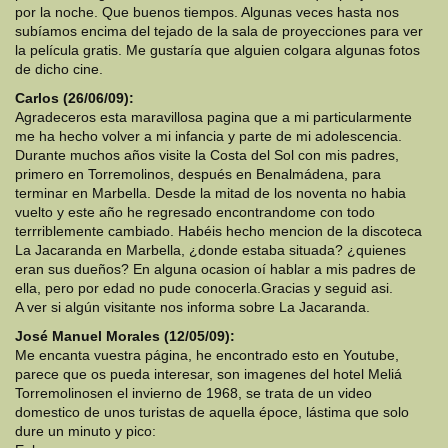
por la noche. Que buenos tiempos. Algunas veces hasta nos
subíamos encima del tejado de la sala de proyecciones para ver
la película gratis. Me gustaría que alguien colgara algunas fotos
de dicho cine.
Carlos (26/06/09):
Agradeceros esta maravillosa pagina que a mi particularmente
me ha hecho volver a mi infancia y parte de mi adolescencia.
Durante muchos años visite la Costa del Sol con mis padres,
primero en Torremolinos, después en Benalmádena, para
terminar en Marbella. Desde la mitad de los noventa no habia
vuelto y este año he regresado encontrandome con todo
terrriblemente cambiado. Habéis hecho mencion de la discoteca
La Jacaranda en Marbella, ¿donde estaba situada? ¿quienes
eran sus dueños? En alguna ocasion oí hablar a mis padres de
ella, pero por edad no pude conocerla.Gracias y seguid asi.
A ver si algún visitante nos informa sobre La Jacaranda.
José Manuel Morales (12/05/09):
Me encanta vuestra página, he encontrado esto en Youtube,
parece que os pueda interesar, son imagenes del hotel Meliá
Torremolinosen el invierno de 1968, se trata de un video
domestico de unos turistas de aquella époce, lástima que solo
dure un minuto y pico: