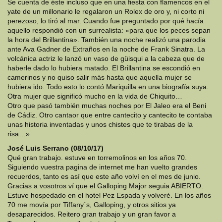
Se cuenta de éste incluso que en una fiesta con flamencos en el
yate de un millonario le regalaron un Rolex de oro y, ni corto ni
perezoso, lo tiró al mar. Cuando fue preguntado por qué hacía
aquello respondió con un surrealista: «para que los peces sepan
la hora del Brillantina». También una noche realizó una parodia
ante Ava Gadner de Extraños en la noche de Frank Sinatra. La
volcánica actriz le lanzó un vaso de güisqui a la cabeza que de
haberle dado lo hubiera matado. El Brillantina se escondió en
camerinos y no quiso salir más hasta que aquella mujer se
hubiera ido. Todo esto lo contó Mariquilla en una biografía suya.
Otra mujer que significó mucho en la vida de Chiquito…
Otro que pasó también muchas noches por El Jaleo era el Beni
de Cádiz. Otro cantaor que entre cantecito y cantecito te contaba
unas historia inventadas y unos chistes que te tirabas de la
risa…»
José Luis Serrano (08/10/17)
Qué gran trabajo. estuve en torremolinos en los años 70.
Siguiendo vuestra pagina de internet me han vuelto grandes
recuerdos, tanto es así que este año volví en el mes de junio.
Gracias a vosotros ví que el Galloping Major seguia ABIERTO.
Estuve hospedado en el hotel Pez Espada y volveré. En los años
70 me movía por Tiffany´s, Galloping, y otros sitios ya
desaparecidos. Reitero gran trabajo y un gran favor a