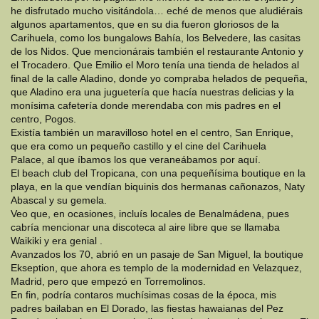
he disfrutado mucho visitándola… eché de menos que aludiérais
algunos apartamentos, que en su dia fueron gloriosos de la
Carihuela, como los bungalows Bahía, los Belvedere, las casitas
de los Nidos. Que mencionárais también el restaurante Antonio y
el Trocadero. Que Emilio el Moro tenía una tienda de helados al
final de la calle Aladino, donde yo compraba helados de pequeña,
que Aladino era una juguetería que hacía nuestras delicias y la
monísima cafetería donde merendaba con mis padres en el
centro, Pogos.
Existía también un maravilloso hotel en el centro, San Enrique,
que era como un pequeño castillo y el cine del Carihuela
Palace, al que íbamos los que veraneábamos por aquí.
El beach club del Tropicana, con una pequeñísima boutique en la
playa, en la que vendían biquinis dos hermanas cañonazos, Naty
Abascal y su gemela.
Veo que, en ocasiones, incluís locales de Benalmádena, pues
cabría mencionar una discoteca al aire libre que se llamaba
Waikiki y era genial .
Avanzados los 70, abrió en un pasaje de San Miguel, la boutique
Ekseption, que ahora es templo de la modernidad en Velazquez,
Madrid, pero que empezó en Torremolinos.
En fin, podría contaros muchísimas cosas de la época, mis
padres bailaban en El Dorado, las fiestas hawaianas del Pez