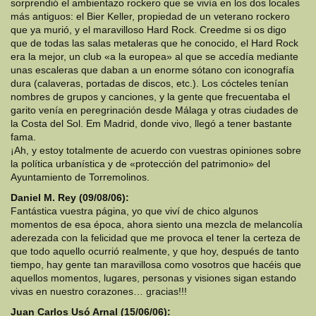
sorprendió el ambientazo rockero que se vivía en los dos locales
más antiguos: el Bier Keller, propiedad de un veterano rockero
que ya murió, y el maravilloso Hard Rock. Creedme si os digo
que de todas las salas metaleras que he conocido, el Hard Rock
era la mejor, un club «a la europea» al que se accedía mediante
unas escaleras que daban a un enorme sótano con iconografía
dura (calaveras, portadas de discos, etc.). Los cócteles tenían
nombres de grupos y canciones, y la gente que frecuentaba el
garito venía en peregrinación desde Málaga y otras ciudades de
la Costa del Sol. Em Madrid, donde vivo, llegó a tener bastante
fama.
¡Ah, y estoy totalmente de acuerdo con vuestras opiniones sobre
la política urbanística y de «protección del patrimonio» del
Ayuntamiento de Torremolinos.
Daniel M. Rey (09/08/06):
Fantástica vuestra página, yo que viví de chico algunos
momentos de esa época, ahora siento una mezcla de melancolía
aderezada con la felicidad que me provoca el tener la certeza de
que todo aquello ocurrió realmente, y que hoy, después de tanto
tiempo, hay gente tan maravillosa como vosotros que hacéis que
aquellos momentos, lugares, personas y visiones sigan estando
vivas en nuestro corazones… gracias!!!
Juan Carlos Usó Arnal (15/06/06):