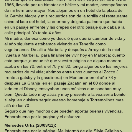
1966, llevado por un bimotor de hélice y mi madre, acompañados
de mi hermano mayor. Nos alojamos en un hotel de la plaza de
‘la Gamba Alegre y mis recuerdos son de la tortilla del restaurante
chino al lado del hotel, la enorme y delgada palmera que había
en un pasaje enfrente y las crepes del otro pasaje que daba a la
calle principal. Yo tenía 4 años.
Mi madre, danesa como yo,decidió que quería cambiar de vida y
al año siguiente estábamos viviendo en Tenerife como
vegetarianos. De allí a Marbella y después a Arroyo de la miel
,vuelta a Marbella, para finalmente vivir hoy en Mallorca; cuento
esto porque ,aunque sé que vuestra página de alguna manera
acaba en los 70, entre el 78 y el 82, tengo algunos de los mejores
recuerdos de mi vida; abrimos entre unos cuantos el Zocco (
frente a gatsby y la gasolinera) en Montemar en el año 78 y
después La Granja en el pasaje Zacatín en el 80 donde al
lado,en el Disney, ensayaban unos músicos que sonaban muy
bien! Queda todo muy atrás y muy presente a la vez.sería bonito
si alguien quisiera seguir vuestro homenaje a Torremolinos mas
allá de los 70.
Seguro que hay muchos que pueden aportar buenas vivencias.
Enhorabuena por la pagina y el esfuerzo
Mercedes Ortiz (20/03/11):
Enhorabuena por la página. Me informó de ella Silvia Grijalba y