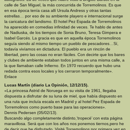
calle de San Miguel, la más concurrida de Torremolinos. Es que
en esa época tenía casa allí Ursula Andress y otras tantas
estrellas… por eso de su ambiente playero e internacional surge
la caricatura del landismo. El hotel Pez Espada de Torremolinos
ha aparecido en comedias infinidad de veces. Te hablo de antes
de Nadiuska, de los tiempos de Sonia Bruno, Teresa Gimpera e
Isabel Garcés. La gracia es que en aquella época Torremolinos
seguía siendo al mismo tiempo un pueblo de pescadores…Sí,
todavía vivíamos en dictadura. El pueblo era un rincón de
libertad, pero las cosas no eran fáciles. Con decirte que los bares
y clubes de ambiente estaban todos juntos en una misma calle, a
la que llamaban calle Infierno. En 1970 recuerdo que hubo una
redada contra esos locales y los cerraron temporalmente».
Enlace
Lucas Martín (diario La Opinión, 12/12/15).
«La princesa Astrid de Noruega en su visita de 1961, llegaba
dispuesta a disfrutar de su luna de miel, que había dispuesto en
una ruta que incluía escala en Madrid y al hotel Pez Espada de
Torremolinos como puerto base para las operaciones».
Dennis Pedersen (05/02/13).
Buscando algo completamente distinto,’tropecé’ con esta página
maravillosa. Será que con los años nos ponemos tiernos,pero he
de decir que he disfrutado. Visité Torremolinos por primera vez en