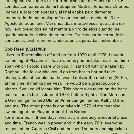
La segunda vez que visité Torremolinos fue en Agosto de 1975
con dos compañeros de mi trabajo en Madrid. Teníamos 19 años.
Íbamos a ligar con suecas y al final acabé perdidamente
enamorado de una malagueña que conocí la noche del 3 de
Agosto de aquel año. Viví unos días maravillosos, que a día de
hoy llevo prendidos en mi memoria y tiro de ellos cuando me
quedo mirando el cielo de entonces. Gracias por hacerme feliz
con vuestra web rememorando aquellas jornadas inolvidables.
Bob Reed (01/11/08):
I lived in Torremolinos off and on from 1970 until 1978. I taught
swimming at Playamar. I have various photos taken over that time
span which I could share with you. I’ll start off with one taken by
Raphael, the fellow who would go from bar to bar and take
photographs of people that he would deliver the next day (25 Pts,
at the time, if memory serves). He would be a great source of
photos if you could locate him. This photo was taken on the back
patio of Tina’s bar in June of 1973. Left to Right is Don Morrison,
a German girl named Ula, an American girl named Kathy Milne,
and me. The other photo is one taken in 1970 of me teaching
swimming at the Playamar pool, Las Barcas.
Torremolinos, in those days, was truly a uniquely wonderful place
and time. Franco was in power and in the early 70’s, everyone
respected the Guardia Civil and the law. The bars and nightclubs