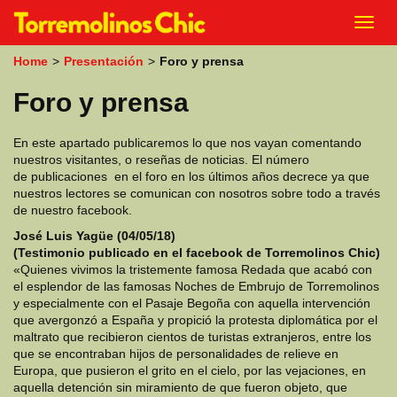
k
Toggl
i
navig
p
Home
>
Presentación
>
Foro y prensa
t
o
Foro y prensa
m
a
i
En este apartado publicaremos lo que nos vayan comentando
n
nuestros visitantes, o reseñas de noticias. El número
c
de publicaciones en el foro en los últimos años decrece ya que
o
nuestros lectores se comunican con nosotros sobre todo a través
n
de nuestro facebook.
t
e
José Luis Yagüe (04/05/18)
n
(Testimonio publicado en el facebook de Torremolinos Chic)
t
«Quienes vivimos la tristemente famosa Redada que acabó con
el esplendor de las famosas Noches de Embrujo de Torremolinos
y especialmente con el Pasaje Begoña con aquella intervención
que avergonzó a España y propició la protesta diplomática por el
maltrato que recibieron cientos de turistas extranjeros, entre los
que se encontraban hijos de personalidades de relieve en
Europa, que pusieron el grito en el cielo, por las vejaciones, en
aquella detención sin miramiento de que fueron objeto, que