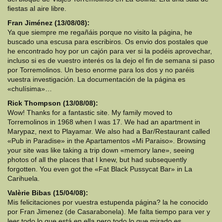
fiestas al aire libre.
Fran Jiménez (13/08/08):
Ya que siempre me regañáis porque no visito la página, he
buscado una escusa para escribiros. Os envio dos postales que
he encontrado hoy por un cajón para ver si la podéis aprovechar,
incluso si es de vuestro interés os la dejo el fin de semana si paso
por Torremolinos. Un beso enorme para los dos y no paréis
vuestra investigación. La documentación de la página es
«chulísima»…
Rick Thompson (13/08/08):
Wow! Thanks for a fantastic site. My family moved to
Torremolinos in 1968 when I was 17. We had an apartment in
Marypaz, next to Playamar. We also had a Bar/Restaurant called
«Pub in Paradise» in the Apartamentos «Mi Paraiso». Browsing
your site was like taking a trip down «memory lane», seeing
photos of all the places that I knew, but had subsequently
forgotten. You even got the «Fat Black Pussycat Bar» in La
Carihuela.
Valèrie Bibas (15/04/08):
Mis felicitaciones por vuestra estupenda página? la he conocido
por Fran Jimenez (de Casarabonela). Me falta tiempo para ver y
leer todo lo que está en ella pero todo lo que mirado es