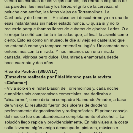
viendo las miradas de los viejos dueños, los retratos colgados de
las paredes, las mesitas y los libros, el grifo de la cerveza, el
peluche con antifaz, las fotos viejas de Torremolinos, La
Carihuela y de Lennon… E incluso creí descubrirme yo en una de
esas instantáneas sin haber estado nunca. O quizá sí y no lo
recuerdo porque íbamos llenos de cubatas de ginebra Larios. O a
lo mejor lo soñé con tanta intensidad que, al final, lo asimilé como
cierto. Esto es como un museo, le dije al viejo en castellano que
no entendió como yo tampoco entendí su inglés. Únicamente nos
entendimos con la mirada. Y nos miramos con una mirada
cansada, vidriosa pero dulce. Una mirada enamorada desde
hace cuarenta y dos años…
Ricardo Pachón (30/07/17)
(Entrevista realizada por Fidel Moreno para la revista
«Cáñamo»)
«Vivía solo en el hotel Blasón de Torremolinos y, cada noche,
cumplidos mis compromisos comerciales, me dedicaba a
“alicatarme”, como diría mi compadre Raimundo Amador, a base
de whisky. El resultado fueron dos úlceras de duodeno
perfectamente dia
gnosticadas y radiografiadas. El primer consejo
del médico fue que abandonase completamente el alcohol… La
solución llegó rápida y providencialmente. En mis viajes a la costa
solía llevarme algún amigo desocupado: pintores, músicos o