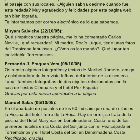
el pasaje con sus locales. ¿Alguien sabría decirme cuando fue
esta redada? Muy agradecido y felicidades por esta pagina web
tan bien lograda.
Te informamos por correo electrónico de lo que sabemos.
Miryam Salviche (22/10/05):
Qué simpática vuestra página, me lo ha comentado Carlos
Neville, ¡qué recuerdos!. Mi madre, Rocío Luque, tiene unas fotos
del Tropicana fabulosas. ¿Cómo os las mando?. Qué lugar tan
inolvidable Torremolinos.
Fernando J. Fraguas Vera (05/10/05):
Os remito algunas fotografías y textos de Maribel Romero -amiga
y colaboradora de la revista Infhos- del interior de la discoteca
Tabú. También fotografías de dos objetos relacionados con la
sala de fiestas Cleopatra y el hotel Pez Espada.
Gracias por esta nueva aportación a la página.
Manuel Salas (05/10/05):
En el apartado de postales de los 60 indicais que una de ellas es
la Piscina del hotel Torre de la Roca. Hay un error, se trata de la
piscina del Hotel Marymar en Benalmádena, Costa, uno de los
primeros hoteles en la Costa del Sol junto con el Pez Espada en
Torremolinos y el Hotel Costa del Sol en Benalmádena Costa.
Rectificado, gracias.