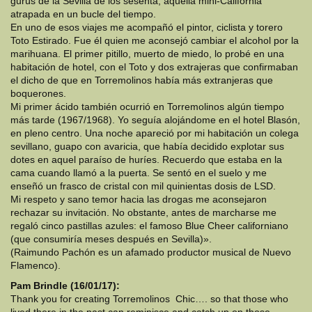
gurús de la Sevilla de los sesenta, aquella mini-California
atrapada en un bucle del tiempo.
En uno de esos viajes me acompañó el pintor, ciclista y torero
Toto Estirado. Fue él quien me aconsejó cambiar el alcohol por la
marihuana. El primer pitillo, muerto de miedo, lo probé en una
habitación de hotel, con el Toto y dos extrajeras que confirmaban
el dicho de que en Torremolinos había más extranjeras que
boquerones.
Mi primer ácido también ocurrió en Torremolinos algún tiempo
más tarde (1967/1968). Yo seguía alojándome en el hotel Blasón,
en pleno centro. Una noche apareció por mi habitación un colega
sevillano, guapo con avaricia, que había decidido explotar sus
dotes en aquel paraíso de huríes. Recuerdo que estaba en la
cama cuando llamó a la puerta. Se sentó en el suelo y me
enseñó un frasco de cristal con mil quinientas dosis de LSD.
Mi respeto y sano temor hacia las drogas me aconsejaron
rechazar su invitación. No obstante, antes de marcharse me
regaló cinco pastillas azules: el famoso Blue Cheer californiano
(que consumiría meses después en Sevilla)».
(Raimundo Pachón es un afamado productor musical de Nuevo
Flamenco).
Pam Brindle (16/01/17):
Thank you for creating Torremolinos Chic…. so that those who